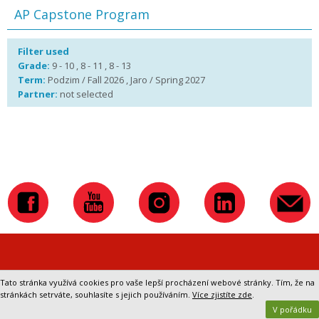
AP Capstone Program
Filter used
Grade:
9 - 10 , 8 - 11 , 8 - 13
Term:
Podzim / Fall 2026 , Jaro / Spring 2027
Partner:
not selected
Přepnout na klasickou verzi webu
Tato stránka využívá cookies pro vaše lepší procházení webové stránky. Tím, že na
stránkách setrváte, souhlasíte s jejich používáním.
Více zjistíte zde
.
V pořádku