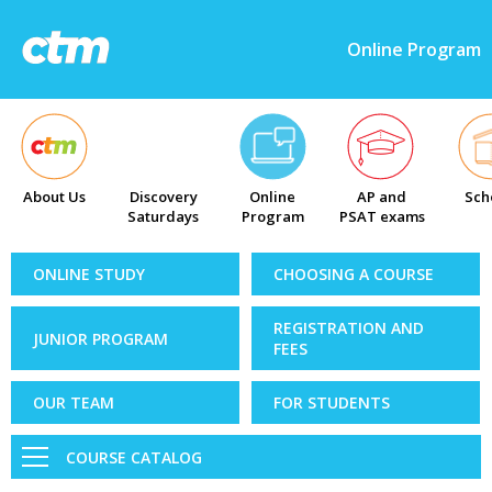
Online Program
About Us
Discovery
Online
AP and
Sch
Saturdays
Program
PSAT exams
ONLINE STUDY
CHOOSING A COURSE
REGISTRATION AND
JUNIOR PROGRAM
FEES
OUR TEAM
FOR STUDENTS
COURSE CATALOG