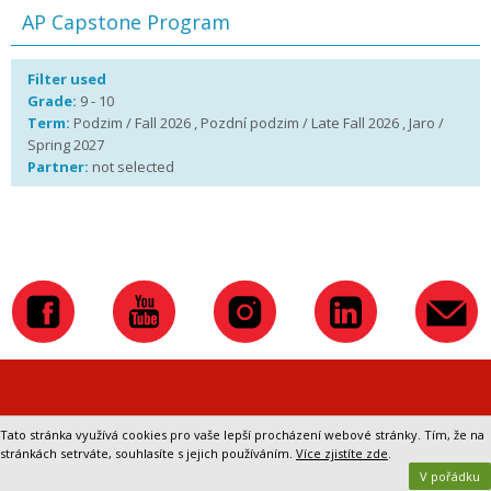
AP Capstone Program
Filter used
Grade:
9 - 10
Term:
Podzim / Fall 2026 , Pozdní podzim / Late Fall 2026 , Jaro /
Spring 2027
Partner:
not selected
Přepnout na klasickou verzi webu
Tato stránka využívá cookies pro vaše lepší procházení webové stránky. Tím, že na
stránkách setrváte, souhlasíte s jejich používáním.
Více zjistíte zde
.
V pořádku