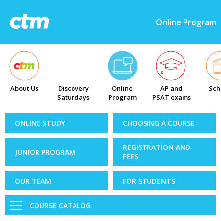
Online Program
About Us
Discovery
Online
AP and
Sch
Saturdays
Program
PSAT exams
ONLINE STUDY
CHOOSING A COURSE
REGISTRATION AND
JUNIOR PROGRAM
FEES
OUR TEAM
FOR STUDENTS
COURSE CATALOG