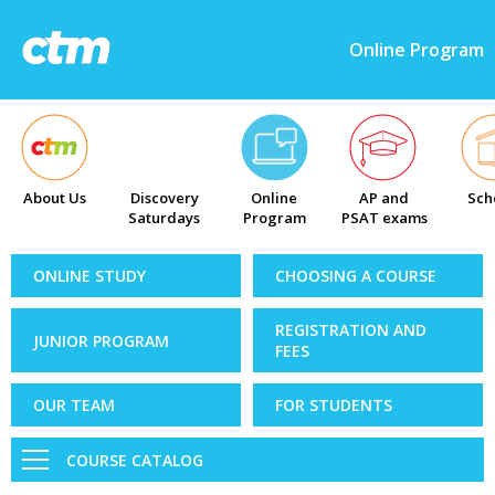
Online Program
About Us
Discovery
Online
AP and
Sch
Saturdays
Program
PSAT exams
ONLINE STUDY
CHOOSING A COURSE
REGISTRATION AND
JUNIOR PROGRAM
FEES
OUR TEAM
FOR STUDENTS
COURSE CATALOG