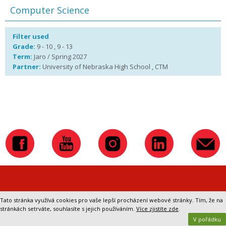
Computer Science
Filter used
Grade:
9 - 10 , 9 - 13
Term:
Jaro / Spring 2027
Partner:
University of Nebraska High School , CTM
Přepnout na klasickou verzi webu
Tato stránka využívá cookies pro vaše lepší procházení webové stránky. Tím, že na
stránkách setrváte, souhlasíte s jejich používáním.
Více zjistíte zde
.
V pořádku