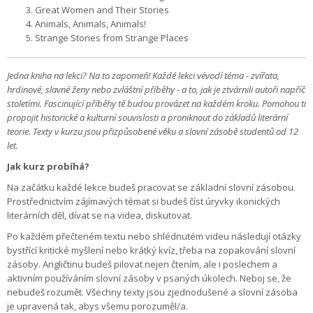
Great Women and Their Stories
Animals, Animals, Animals!
Strange Stories from Strange Places
Jedna kniha na lekci? Na to zapomeň! Každé lekci vévodí téma - zvířata,
hrdinové, slavné ženy nebo zvláštní příběhy - a to, jak je ztvárnili autoři napříč
stoletími. Fascinující příběhy tě budou provázet na každém kroku. Pomohou ti
propojit historické a kulturní souvislosti a proniknout do základů literární
teorie. Texty v kurzu jsou přizpůsobené věku a slovní zásobě studentů od 12
let.
Jak kurz probíhá?
Na začátku každé lekce budeš pracovat se základní slovní zásobou.
Prostřednictvím zájímavých témat si budeš číst úryvky ikonických
literárních děl, dívat se na videa, diskutovat.
Po každém přečteném textu nebo shlédnutém videu následují otázky
bystřící kritické myšlení nebo krátký kvíz, třeba na zopakování slovní
zásoby. Angličtinu budeš pilovat nejen čtením, ale i poslechem a
aktivním používáním slovní zásoby v psaných úkolech. Neboj se, že
nebudeš rozumět. Všechny texty jsou zjednodušené a slovní zásoba
je upravená tak, abys všemu porozuměl/a.