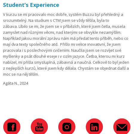
Student’s Experience
V kurzu se mi pracovalo moc dobře, systém Buzzu byl přehledný a
srozumitelný. Na studium s CTM jsem se vždy těšila, byla to
zábava. Líbilo se mi, že jsem se v příbězích, které jsem četla, musela
zamyslet nad různými věcmi, nad kterými se obvykle nezamýšlím.
Například jakou morální zprávu nám má předat tento příběh, nebo co
mají dva texty společného atd. Přišlo mi velice inovativní, že jsem
pracovala i s poslechovými cvičeními. Naučila jsem se rozvíjet své
myšlenky a psát dlouhé eseje i v cizím jazyce. Četba, kterou mi kurz
nabízel, mi přišla smysluplná, zábavná a naučná. Celkově to byl jeden
z nejlepších kurzů, které jsem kdy dělala. Chystám se objednat další a
moc se na něj těším.
Agáta N., 2024