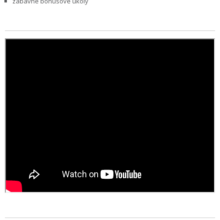
zábavné bonusové úkoly