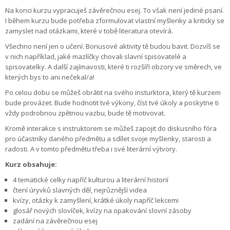
Na konci kurzu vypracuješ závěrečnou esej. To však není jediné psaní.
I během kurzu bude potřeba zformulovat vlastní myšlenky a kriticky se
zamyslet nad otázkami, které v tobě literatura otevírá.
Všechno není jen o učení. Bonusové aktivity tě budou bavit. Dozvíš se
v nich například, jaké mazlíčky chovali slavní spisovatelé a
spisovatelky. A další zajímavosti, které ti rozšíří obzory ve směrech, ve
kterých bys to ani nečekal/a!
Po celou dobu se můžeš obrátit na svého insturktora, který tě kurzem
bude provázet. Bude hodnotit tvé výkony, číst tvé úkoly a poskytne ti
vždy podrobnou zpětnou vazbu, bude tě motivovat.
Kromě interakce s instruktorem se můžeš zapojit do diskusního fóra
pro účastníky daného předmětu a sdílet svoje myšlenky, starosti a
radosti. A v tomto předmětu třeba i své literární výtvory.
Kurz obsahuje:
4 tematické celky napříč kulturou a literární historií
čtení úryvků slavných děl, nejrůznější videa
kvízy, otázky k zamyšlení, krátké úkoly napříč lekcemi
glosář nových slovíček, kvízy na opakování slovní zásoby
zadání na závěrečnou esej