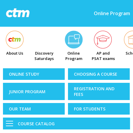
Online Program
About Us
Discovery
Online
AP and
Sch
Saturdays
Program
PSAT exams
ONLINE STUDY
CHOOSING A COURSE
REGISTRATION AND
JUNIOR PROGRAM
FEES
OUR TEAM
FOR STUDENTS
COURSE CATALOG